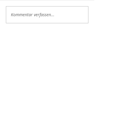
Kommentar verfassen...
Newsletter abonnieren
Jetzt abonnieren
Simon:
+41 79 733 75 71
Simone:
+41 79 658 43 17